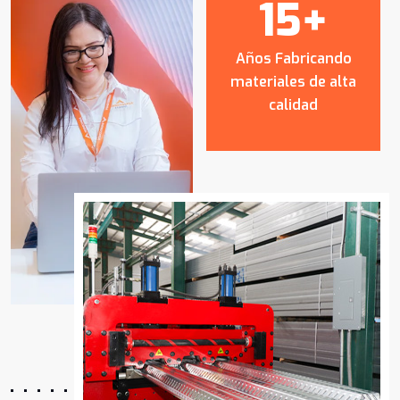
15
+
Años Fabricando
materiales de alta
calidad